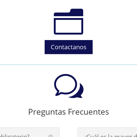
n
Contactanos
w
Preguntas Frecuentes
obligatorio?
¿Cuál es la mayor d