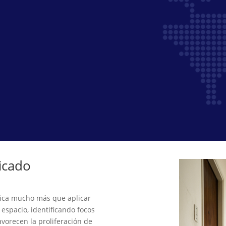
ficado
ica mucho más que aplicar
 espacio, identificando focos
avorecen la proliferación de